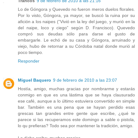
Trancos
9 de febrero de 2010 a las 21:16
Lo de Góngora y Quevedo no fueron meros duelos florales.
Por lo visto, Góngora, ya mayor, se buscó la ruina por su
afición a los naipes (“Vivió en la ley del juego, y murió en la
del naipe, loco y ciego” según D. Francisco). Quevedo
compró sus deudas sólo para darse el gusto de
embargarle. Le echó de su casa y Góngora, arruinado y
viejo, hubo de retornar a su Córdoba natal donde murió al
poco tiempo.
Responder
Miguel Baquero
9 de febrero de 2010 a las 23:07
Hostía, amigo, muchas gracias por nombrarme y estarás
conmigo en que es una lástima que se haya clausurado
ese café, aunque a lo último estuviera convertido en simple
bar. También es una pena que se hayan perdido esas
grescas tan grandes entre gente que escribe, ¿qué te
parece si las recuperamos este domingo a sable o pistola,
lo qu prefieras? Todo sea por mantener la tradición, amigo.
Lo dicho arriba: muchas gracias