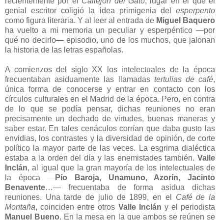
recientemente por el
Callejón del Gato
, lugar en el que el
genial escritor coligió la idea primigenia del
esperpento
como figura literaria. Y al leer al entrada de
Miguel Baquero
ha vuelto a mi memoria un peculiar y esperpéntico —por
qué no decirlo— episodio, uno de los muchos, que jalonan
la historia de las letras españolas.
A comienzos del siglo XX los intelectuales de la época
frecuentaban asiduamente las llamadas
tertulias de café
,
única forma de conocerse y entrar en contacto con los
círculos culturales en el Madrid de la época. Pero, en contra
de lo que se podía pensar, dichas reuniones no eran
precisamente un dechado de virtudes, buenas maneras y
saber estar. En tales cenáculos corrían que daba gusto las
envidias, los contrastes y la diversidad de opinión, de corte
político la mayor parte de las veces. La esgrima dialéctica
estaba a la orden del día y las enemistades también.
Valle
Inclán
, al igual que la gran mayoría de los intelectuales de
la época —
Pío Baroja, Unamuno, Azorín, Jacinto
Benavente
…— frecuentaba de forma asidua dichas
reuniones. Una tarde de julio de 1899, en el
Café de la
Montaña
, coinciden entre otros
Valle Inclán
y el periodista
Manuel Bueno
. En la mesa en la que ambos se reúnen se