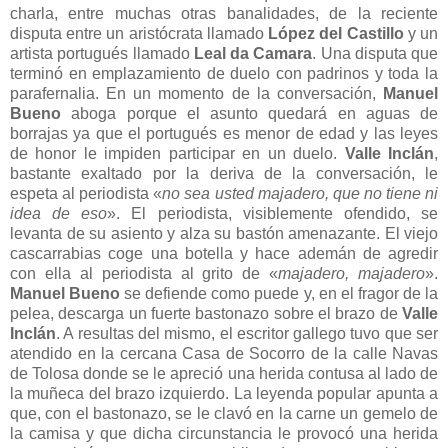
charla, entre muchas otras banalidades, de la reciente
disputa entre un aristócrata llamado
López del Castillo
y un
artista portugués llamado
Leal da Camara
. Una disputa que
terminó en emplazamiento de duelo con padrinos y toda la
parafernalia. En un momento de la conversación,
Manuel
Bueno
aboga porque el asunto quedará en aguas de
borrajas ya que el portugués es menor de edad y las leyes
de honor le impiden participar en un duelo.
Valle Inclán
,
bastante exaltado por la deriva de la conversación, le
espeta al periodista «
no sea usted majadero, que no tiene ni
idea de eso
». El periodista, visiblemente ofendido, se
levanta de su asiento y alza su bastón amenazante. El viejo
cascarrabias coge una botella y hace ademán de agredir
con ella al periodista al grito de «
majadero, majadero
».
Manuel Bueno
se defiende como puede y, en el fragor de la
pelea, descarga un fuerte bastonazo sobre el brazo de
Valle
Inclán
. A resultas del mismo, el escritor gallego tuvo que ser
atendido en la cercana Casa de Socorro de la calle Navas
de Tolosa donde se le apreció una herida contusa al lado de
la muñeca del brazo izquierdo. La leyenda popular apunta a
que, con el bastonazo, se le clavó en la carne un gemelo de
la camisa y que dicha circunstancia le provocó una herida