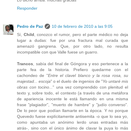
Responder
Pedro de Paz
10 de febrero de 2010 a las 9:05
Sí,
Child
, conozco el rumor, pero el parte médico no deja
lugar a dudas: fue por una fractura mal curada que
amenazó gangrena. Que, por otro lado, no resulta
incompatible con que Valle fuese un guarro.
Trancos
, sabía del final de Góngora y eso pertenece a la
parte fea de la historia. Prefiero quedarme con el
cachondeo de "
Entre el clavel blanco y la rosa rosa, su
majestad... escoja
" o el duelo de ingenios de "
Yo untaré mis
obras con tocino...
" una vez comprendido con plenitud el
texto y, sobre todo, el contexto (a través de una metáfora
de apariencia inocente le está llamando en una misma
frase "plagiador", "muerto de hambre" y "judío converso".
De lo peor que podían llamarte en la época. Y no porque
Quevedo fuese explícitamente antisemita -o que lo sea yo,
como apuntaba un anónimo lerdo unas entradas más
atrás-, sino con el único ánimo de clavar la puya lo más