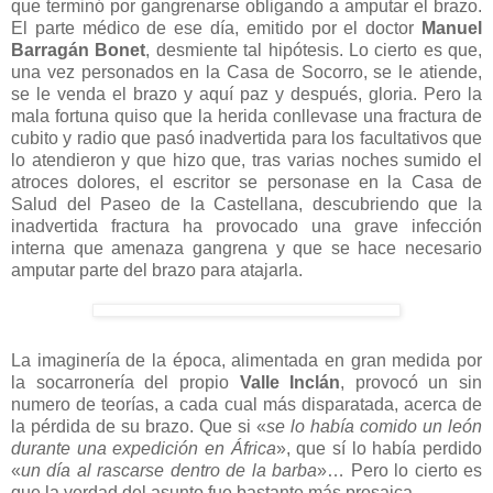
que terminó por gangrenarse obligando a amputar el brazo.
El parte médico de ese día, emitido por el doctor
Manuel
Barragán Bonet
, desmiente tal hipótesis. Lo cierto es que,
una vez personados en la Casa de Socorro, se le atiende,
se le venda el brazo y aquí paz y después, gloria. Pero la
mala fortuna quiso que la herida conllevase una fractura de
cubito y radio que pasó inadvertida para los facultativos que
lo atendieron y que hizo que, tras varias noches sumido el
atroces dolores, el escritor se personase en la Casa de
Salud del Paseo de la Castellana, descubriendo que la
inadvertida fractura ha provocado una grave infección
interna que amenaza gangrena y que se hace necesario
amputar parte del brazo para atajarla.
La imaginería de la época, alimentada en gran medida por
la socarronería del propio
Valle Inclán
, provocó un sin
numero de teorías, a cada cual más disparatada, acerca de
la pérdida de su brazo. Que si «
se lo había comido un león
durante una expedición en África
», que sí lo había perdido
«
un día al rascarse dentro de la barba
»… Pero lo cierto es
que la verdad del asunto fue bastante más prosaica.