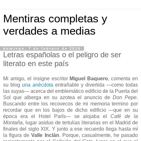
Mentiras completas y
verdades a medias
domingo, 7 de febrero de 2010
Letras españolas o el peligro de ser
literato en este país
Mi amigo, el insigne escritor
Miguel Baquero
, comenta en
su blog
una anécdota
entrañable y divertida —como todas
las suyas— acerca del emblemático edificio de la Puerta del
Sol que alberga en su azotea el anuncio de
Don Pepe
.
Buscando entre los recovecos de mi memoria termino por
recordar que en los bajos de dicho edificio —que en su
época era el Hotel París— se alojaba el
Café de la
Montaña
, lugar asiduo de tertulias literarias en el Madrid de
finales del siglo XIX. Y junto a ese recuerdo llega hasta mí
la figura de
Valle Inclán
. Porque, casualmente, he pasado