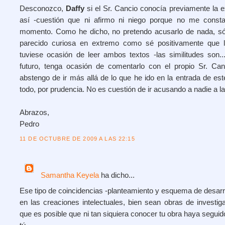
Desconozco,
Daffy
si el Sr. Cancio conocía previamente la e
así -cuestión que ni afirmo ni niego porque no me const
momento. Como he dicho, no pretendo acusarlo de nada, só
parecido curiosa en extremo como sé positivamente que l
tuviese ocasión de leer ambos textos -las similitudes son.
futuro, tenga ocasión de comentarlo con el propio Sr. 
abstengo de ir más allá de lo que he ido en la entrada de est
todo, por prudencia. No es cuestión de ir acusando a nadie a la 
Abrazos,
Pedro
11 DE OCTUBRE DE 2009 A LAS 22:15
Samantha Keyela
ha dicho...
Ese tipo de coincidencias -planteamiento y esquema de desarro
en las creaciones intelectuales, bien sean obras de investiga
que es posible que ni tan siquiera conocer tu obra haya segui