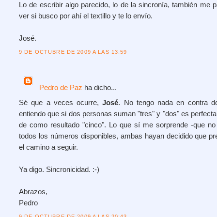
Lo de escribir algo parecido, lo de la sincronía, también me 
ver si busco por ahí el textillo y te lo envío.
José.
9 DE OCTUBRE DE 2009 A LAS 13:59
Pedro de Paz
ha dicho...
Sé que a veces ocurre,
José
. No tengo nada en contra de
entiendo que si dos personas suman "tres" y "dos" es perfect
de como resultado "cinco". Lo que sí me sorprende -que no i
todos los números disponibles, ambas hayan decidido que pre
el camino a seguir.
Ya digo. Sincronicidad. :-)
Abrazos,
Pedro
9 DE OCTUBRE DE 2009 A LAS 20:43