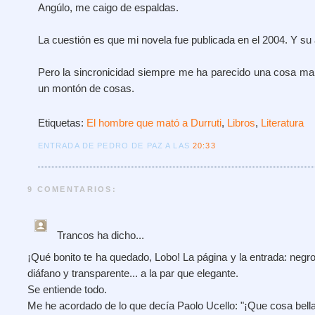
Angúlo, me caigo de espaldas.
La cuestión es que mi novela fue publicada en el 2004. Y su a
Pero la sincronicidad siempre me ha parecido una cosa mar
un montón de cosas.
Etiquetas:
El hombre que mató a Durruti
,
Libros
,
Literatura
ENTRADA DE PEDRO DE PAZ A LAS
20:33
9 COMENTARIOS:
Trancos
ha dicho...
¡Qué bonito te ha quedado, Lobo! La página y la entrada: negro
diáfano y transparente... a la par que elegante.
Se entiende todo.
Me he acordado de lo que decía Paolo Ucello: "¡Que cosa bella 