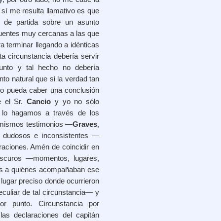
 sí me resulta llamativo es que
s de partida sobre un asunto
 fuentes muy cercanas a las que
a terminar llegando a idénticas
ta circunstancia debería servir
sunto y tal hecho no debería
to natural que si la verdad tan
lo pueda caber una conclusión
e el Sr.
Cancio
y yo no sólo
 lo hagamos a través de los
s mismos testimonios —
Graves
,
r dudosos e inconsistentes —
aciones. Amén de coincidir en
roscuros —momentos, lugares,
ones a quiénes acompañaban ese
l lugar preciso donde ocurrieron
culiar de tal circunstancia— y
r punto. Circunstancia por
 las declaraciones del capitán