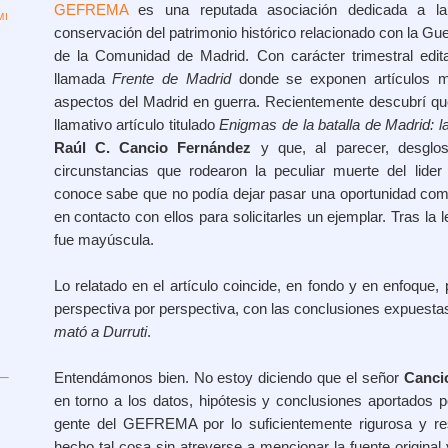
GEFREMA
es una reputada asociación dedicada a la i
I
conservación del patrimonio histórico relacionado con la Gue
de la Comunidad de Madrid. Con carácter trimestral edit
llamada
Frente de Madrid
donde se exponen artículos mu
aspectos del Madrid en guerra. Recientemente descubrí qu
llamativo artículo titulado
Enigmas de la batalla de Madrid: l
Raúl C. Cancio Fernández
y que, al parecer, desglosa
circunstancias que rodearon la peculiar muerte del lide
conoce sabe que no podía dejar pasar una oportunidad co
en contacto con ellos para solicitarles un ejemplar. Tras la l
fue mayúscula.
Lo relatado en el artículo coincide, en fondo y en enfoque, 
perspectiva por perspectiva, con las conclusiones expuesta
mató a Durruti
.
Entendámonos bien. No estoy diciendo que el señor
Canci
en torno a los datos, hipótesis y conclusiones aportados p
gente del GEFREMA por lo suficientemente rigurosa y r
hecho tal cosa sin atreverse a mencionar la fuente original 