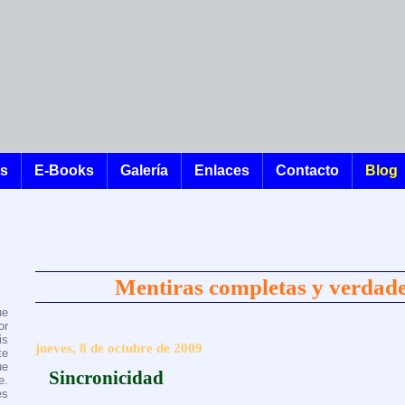
os
E-Books
Galería
Enlaces
Contacto
Blog
Mentiras completas y verdade
ue
or
is
jueves, 8 de octubre de 2009
te
ue
Sincronicidad
e.
es