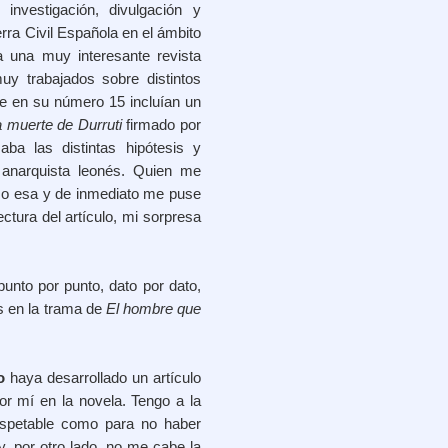
nvestigación, divulgación y
rra Civil Española en el ámbito
a una muy interesante revista
y trabajados sobre distintos
e en su número 15 incluían un
a muerte de Durruti
firmado por
ba las distintas hipótesis y
r anarquista leonés. Quien me
mo esa y de inmediato me puse
ectura del artículo, mi sorpresa
punto por punto, dato por dato,
s en la trama de
El hombre que
o
haya desarrollado un artículo
or mí en la novela. Tengo a la
espetable como para no haber
y, por otro lado, no me cabe la