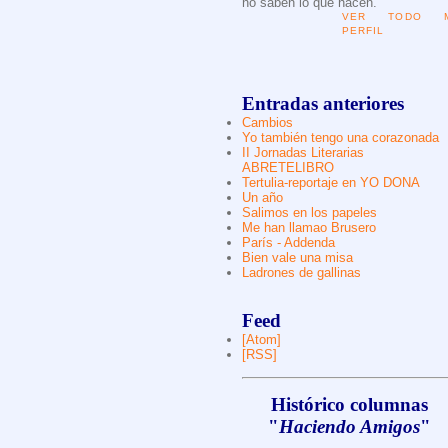
no saben lo que hacen.
VER TODO M
PERFIL
Entradas anteriores
Cambios
Yo también tengo una corazonada
II Jornadas Literarias
ABRETELIBRO
Tertulia-reportaje en YO DONA
Un año
Salimos en los papeles
Me han llamao Brusero
París - Addenda
Bien vale una misa
Ladrones de gallinas
Feed
[Atom]
[RSS]
Histórico columnas
"
Haciendo Amigos
"