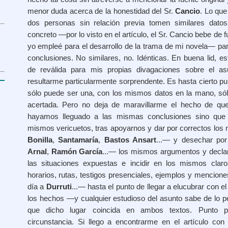
menor duda acerca de la honestidad del Sr.
Cancio
. Lo que
dos personas sin relación previa tomen similares dato
concreto —por lo visto en el artículo, el Sr. Cancio bebe de
yo empleé para el desarrollo de la trama de mi novela— par
conclusiones. No similares, no. Idénticas. En buena lid, es
de reválida para mis propias divagaciones sobre el a
resultarme particularmente sorprendente. Es hasta cierto pun
sólo puede ser una, con los mismos datos en la mano, só
acertada. Pero no deja de maravillarme el hecho de qu
hayamos lleguado a las mismas conclusiones sino que
mismos vericuetos, tras apoyarnos y dar por correctos lo
Bonilla
,
Santamaría
,
Bastos Ansart
...— y desechar po
Arnal
,
Ramón García
...— los mismos argumentos y declar
las situaciones expuestas e incidir en los mismos cla
horarios, rutas, testigos presenciales, ejemplos y menci
día a
Durruti
...— hasta el punto de llegar a elucubrar con e
los hechos —y cualquier estudioso del asunto sabe de lo pe
que dicho lugar coincida en ambos textos. Punto po
circunstancia. Si llego a encontrarme en el artículo con