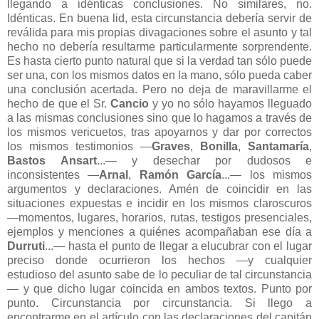
llegando a idénticas conclusiones. No similares, no.
Idénticas. En buena lid, esta circunstancia debería servir de
reválida para mis propias divagaciones sobre el asunto y tal
hecho no debería resultarme particularmente sorprendente.
Es hasta cierto punto natural que si la verdad tan sólo puede
ser una, con los mismos datos en la mano, sólo pueda caber
una conclusión acertada. Pero no deja de maravillarme el
hecho de que el Sr.
Cancio
y yo no sólo hayamos lleguado
a las mismas conclusiones sino que lo hagamos a través de
los mismos vericuetos, tras apoyarnos y dar por correctos
los mismos testimonios —
Graves
,
Bonilla
,
Santamaría
,
Bastos Ansart
...— y desechar por dudosos e
inconsistentes —
Arnal
,
Ramón García
...— los mismos
argumentos y declaraciones. Amén de coincidir en las
situaciones expuestas e incidir en los mismos claroscuros
—momentos, lugares, horarios, rutas, testigos presenciales,
ejemplos y menciones a quiénes acompañaban ese día a
Durruti
...— hasta el punto de llegar a elucubrar con el lugar
preciso donde ocurrieron los hechos —y cualquier
estudioso del asunto sabe de lo peculiar de tal circunstancia
— y que dicho lugar coincida en ambos textos. Punto por
punto. Circunstancia por circunstancia. Si llego a
encontrarme en el artículo con las declaraciones del capitán