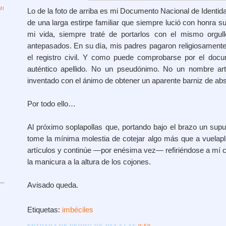
I
Lo de la foto de arriba es mi Documento Nacional de Identida
de una larga estirpe familiar que siempre lució con honra su
mi vida, siempre traté de portarlos con el mismo orgul
antepasados. En su día, mis padres pagaron religiosamente 
el registro civil. Y como puede comprobarse por el doc
auténtico apellido. No un pseudónimo. No un nombre ar
inventado con el ánimo de obtener un aparente barniz de ab
Por todo ello…
Al próximo soplapollas que, portando bajo el brazo un supue
tome la mínima molestia de cotejar algo más que a vuela
artículos y continúe —por enésima vez— refiriéndose a mí 
la manicura a la altura de los cojones.
Avisado queda.
Etiquetas:
imbéciles
ENTRADA DE PEDRO DE PAZ A LAS
0:59