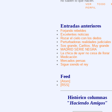
no saben lo que hacen.
VER TODO M
PERFIL
Entradas anteriores
Forjando rebeldes
Excelentes noticias
Rozar el cielo con los dedos
Perturbadoras realidades judiciales
Sos grande, Carlitos. Muy grande
MADRID SERIE NEGRA
La chica de ayer no cesa de llorar
Medicación
Mercados persas
Sigue siendo el rey
Feed
[Atom]
[RSS]
Histórico columnas
"
Haciendo Amigos
"