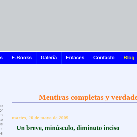
os
E-Books
Galería
Enlaces
Contacto
Blog
Mentiras completas y verdade
ue
or
is
martes, 26 de mayo de 2009
te
ue
Un breve, minúsculo, diminuto inciso
e.
es