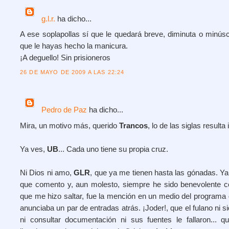
g.l.r.
ha dicho...
A ese soplapollas sí que le quedará breve, diminuta o minús
que le hayas hecho la manicura.
¡A deguello! Sin prisioneros
26 DE MAYO DE 2009 A LAS 22:24
Pedro de Paz
ha dicho...
Mira, un motivo más, querido
Trancos
, lo de las siglas resulta
Ya ves,
UB
... Cada uno tiene su propia cruz.
Ni Dios ni amo,
GLR
, que ya me tienen hasta las gónadas. Y
que comento y, aun molesto, siempre he sido benevolente 
que me hizo saltar, fue la mención en un medio del programa
anunciaba un par de entradas atrás. ¡Joder!, que el fulano ni si
ni consultar documentación ni sus fuentes le fallaron...