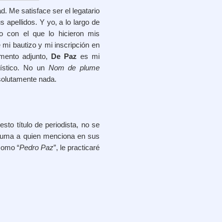
d. Me satisface ser el legatario
s apellidos. Y yo, a lo largo de
lo con el que lo hicieron mis
mi bautizo y mi inscripción en
umento adjunto,
De Paz
es mi
tístico. No un
Nom de plume
solutamente nada.
sto título de periodista, no se
pluma a quien menciona en sus
como “
Pedro Paz
”, le practicaré