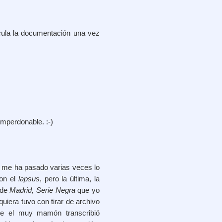
cula la documentación una vez
 imperdonable. :-)
a me ha pasado varias veces lo
con el
lapsus
, pero la última, la
 de
Madrid, Serie Negra
que yo
quiera tuvo con tirar de archivo
 que el muy mamón transcribió