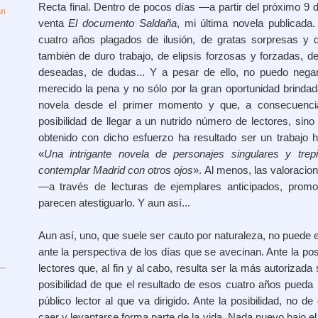
Recta final. Dentro de pocos días —a partir del próximo 9
I
venta
El documento Saldaña
, mi última novela publicada
cuatro años plagados de ilusión, de gratas sorpresas y 
también de duro trabajo, de elipsis forzosas y forzadas, 
deseadas, de dudas... Y a pesar de ello, no puedo nega
merecido la pena y no sólo por la gran oportunidad brindad
novela desde el primer momento y que, a consecuencia
posibilidad de llegar a un nutrido número de lectores, sin
obtenido con dicho esfuerzo ha resultado ser un trabajo h
«
Una intrigante novela de personajes singulares y trep
contemplar Madrid con otros ojos
». Al menos, las valoracio
—a través de lecturas de ejemplares anticipados, prom
parecen atestiguarlo. Y aun así...
Aun así, uno, que suele ser cauto por naturaleza, no puede ev
ante la perspectiva de los días que se avecinan. Ante la pos
lectores que, al fin y al cabo, resulta ser la más autorizada
posibilidad de que el resultado de esos cuatro años pueda 
público lector al que va dirigido. Ante la posibilidad, no 
caer y levantarse forma parte de la vida. Nada nuevo bajo el