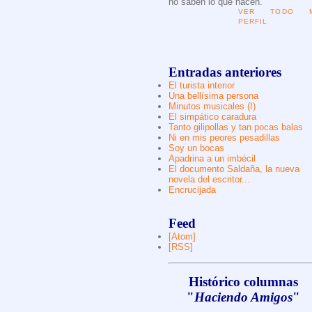
no saben lo que hacen.
VER TODO M
PERFIL
Entradas anteriores
El turista interior
Una bellísima persona
Minutos musicales (I)
El simpático caradura
Tanto gilipollas y tan pocas balas
Ni en mis peores pesadillas
Soy un bocas
Apadrina a un imbécil
El documento Saldaña, la nueva
novela del escritor...
Encrucijada
Feed
[Atom]
[RSS]
Histórico columnas
"
Haciendo Amigos
"