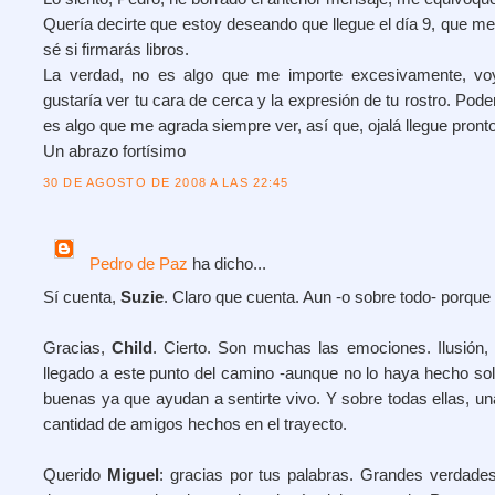
Quería decirte que estoy deseando que llegue el día 9, que me
sé si firmarás libros.
La verdad, no es algo que me importe excesivamente, vo
gustaría ver tu cara de cerca y la expresión de tu rostro. Poder
es algo que me agrada siempre ver, así que, ojalá llegue pronto
Un abrazo fortísimo
30 DE AGOSTO DE 2008 A LAS 22:45
Pedro de Paz
ha dicho...
Sí cuenta,
Suzie
. Claro que cuenta. Aun -o sobre todo- porque
Gracias,
Child
. Cierto. Son muchas las emociones. Ilusión, 
llegado a este punto del camino -aunque no lo haya hecho solo
buenas ya que ayudan a sentirte vivo. Y sobre todas ellas, una 
cantidad de amigos hechos en el trayecto.
Querido
Miguel
: gracias por tus palabras. Grandes verdad