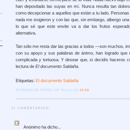
han depositado las suyas en mí. Nunca resulta tan dolo
como decepcionar a aquellos que están a tu lado. Personas
nada me exigieron y con las que, sin embargo, albergo una 
lo que sé que este envite va a dar los frutos esperad
alternativa.
Tan sólo me resta dar las gracias a todos —son muchos, im
con su apoyo y sus palabras de ánimo, han logrado que 
complicada y tortuosa. Y desear que, si decidís haceros co
lectura de
El documento Saldaña
.
Etiquetas:
El documento Saldaña
ENTRADA DE PEDRO DE PAZ A LAS
19:48
11 COMENTARIOS:
Anónimo
ha dicho...