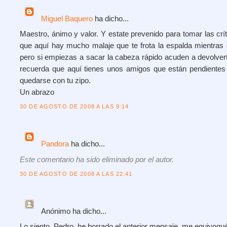
Miguel Baquero
ha dicho...
Maestro, ánimo y valor. Y estate prevenido para tomar las crí
que aquí hay mucho malaje que te frota la espalda mientras 
pero si empiezas a sacar la cabeza rápido acuden a devolver
recuerda que aquí tienes unos amigos que están pendientes d
quedarse con tu zipo.
Un abrazo
30 DE AGOSTO DE 2008 A LAS 9:14
Pandora
ha dicho...
Este comentario ha sido eliminado por el autor.
30 DE AGOSTO DE 2008 A LAS 22:41
Anónimo
ha dicho...
Lo siento, Pedro, he borrado el anterior mensaje, me equivoqu