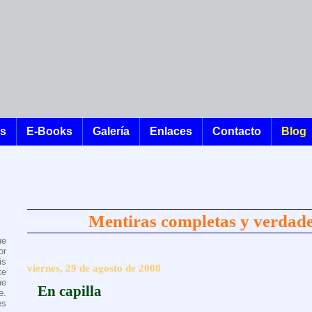
os
E-Books
Galería
Enlaces
Contacto
Blog
Mentiras completas y verdade
ue
or
is
viernes, 29 de agosto de 2008
te
ue
En capilla
e.
es