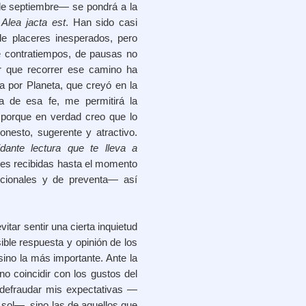
 de septiembre— se pondrá a la
.
Alea jacta est
. Han sido casi
de placeres inesperados, pero
de contratiempos, de pausas no
r que recorrer ese camino ha
a por Planeta, que creyó en la
 de esa fe, me permitirá la
o porque en verdad creo que lo
onesto, sugerente y atractivo.
idante lectura que te lleva a
nes recibidas hasta el momento
ocionales y de preventa— así
itar sentir una cierta inquietud
ible respuesta y opinión de los
 sino la más importante. Ante la
no coincidir con los gustos del
de defraudar mis expectativas —
 sol—, sino las de aquellos que