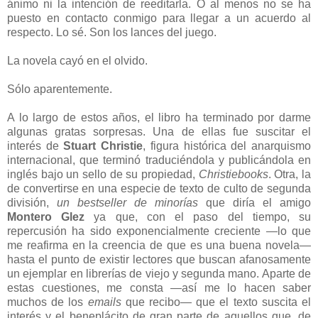
ánimo ni la intención de reeditarla. O al menos no se ha
puesto en contacto conmigo para llegar a un acuerdo al
respecto. Lo sé. Son los lances del juego.
La novela cayó en el olvido.
Sólo aparentemente.
A lo largo de estos años, el libro ha terminado por darme
algunas gratas sorpresas. Una de ellas fue suscitar el
interés de
Stuart Christie
, figura histórica del anarquismo
internacional, que terminó traduciéndola y publicándola en
inglés bajo un sello de su propiedad,
Christiebooks
. Otra, la
de convertirse en una especie de texto de culto de segunda
división,
un bestseller de minorías
que diría el amigo
Montero Glez
ya que, con el paso del tiempo, su
repercusión ha sido exponencialmente creciente —lo que
me reafirma en la creencia de que es una buena novela—
hasta el punto de existir lectores que buscan afanosamente
un ejemplar en librerías de viejo y segunda mano. Aparte de
estas cuestiones, me consta —así me lo hacen saber
muchos de los
emails
que recibo— que el texto suscita el
interés y el beneplácito de gran parte de aquellos que, de