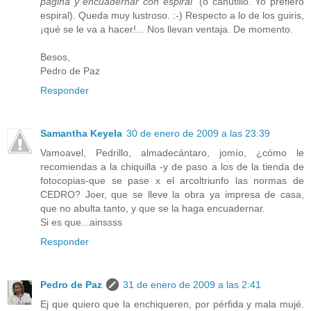
página y encuadernar con espiral"
(o canutillo. Yo prefiero
espiral). Queda muy lustroso. :-) Respecto a lo de los guiris,
¡qué se le va a hacer!... Nos llevan ventaja. De momento.
Besos,
Pedro de Paz
Responder
Samantha Keyela
30 de enero de 2009 a las 23:39
Vamoavel, Pedrillo, almadecántaro, jomío, ¿cómo le
recomiendas a la chiquilla -y de paso a los de la tienda de
fotocopias-que se pase x el arcoltriunfo las normas de
CEDRO? Joer, que se lleve la obra ya impresa de casa,
que no abulta tanto, y que se la haga encuadernar.
Si es que...ainssss
Responder
Pedro de Paz
31 de enero de 2009 a las 2:41
Ej que quiero que la enchiqueren, por pérfida y mala mujé.