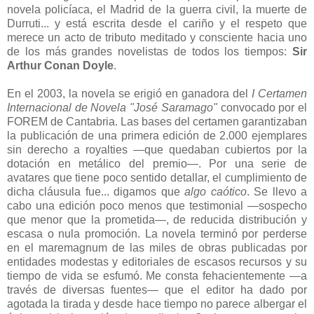
novela policíaca, el Madrid de la guerra civil, la muerte de
Durruti... y está escrita desde el cariño y el respeto que
merece un acto de tributo meditado y consciente hacia uno
de los más grandes novelistas de todos los tiempos:
Sir
Arthur Conan Doyle
.
En el 2003, la novela se erigió en ganadora del
I Certamen
Internacional de Novela "José Saramago"
convocado por el
FOREM de Cantabria. Las bases del certamen garantizaban
la publicación de una primera edición de 2.000 ejemplares
sin derecho a royalties —que quedaban cubiertos por la
dotación en metálico del premio—. Por una serie de
avatares que tiene poco sentido detallar, el cumplimiento de
dicha cláusula fue... digamos que
algo caótico
. Se llevo a
cabo una edición poco menos que testimonial —sospecho
que menor que la prometida—, de reducida distribución y
escasa o nula promoción. La novela terminó por perderse
en el maremagnum de las miles de obras publicadas por
entidades modestas y editoriales de escasos recursos y su
tiempo de vida se esfumó. Me consta fehacientemente —a
través de diversas fuentes— que el editor ha dado por
agotada la tirada y desde hace tiempo no parece albergar el