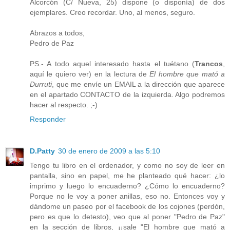
Alcorcón (C/ Nueva, 25) dispone (o disponía) de dos
ejemplares. Creo recordar. Uno, al menos, seguro.
Abrazos a todos,
Pedro de Paz
PS.- A todo aquel interesado hasta el tuétano (
Trancos
,
aquí le quiero ver) en la lectura de
El hombre que mató a
Durruti
, que me envíe un EMAIL a la dirección que aparece
en el apartado CONTACTO de la izquierda. Algo podremos
hacer al respecto. ;-)
Responder
D.Patty
30 de enero de 2009 a las 5:10
Tengo tu libro en el ordenador, y como no soy de leer en
pantalla, sino en papel, me he planteado qué hacer: ¿lo
imprimo y luego lo encuaderno? ¿Cómo lo encuaderno?
Porque no le voy a poner anillas, eso no. Entonces voy y
dándome un paseo por el facebook de los cojones (perdón,
pero es que lo detesto), veo que al poner "Pedro de Paz"
en la sección de libros, ¡¡sale "El hombre que mató a